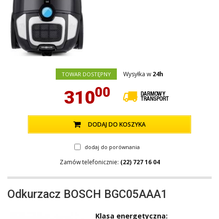
Wysyłka w
24h
TOWAR DOSTĘPNY
00
310
DODAJ DO KOSZYKA
dodaj do porównania
Zamów telefonicznie:
(22) 727 16 04
Odkurzacz BOSCH BGC05AAA1
Klasa energetyczna: