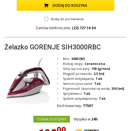
DODAJ DO KOSZYKA
dodaj do porównania
Zamów telefonicznie:
(22) 727 16 04
Żelazko GORENJE SIH3000RBC
Moc:
3000
[W]
Rodzaj stopy:
Ceramiczna
Silny wyrzut pary:
105
[g/min]
Długość przewodu:
2,5
[m]
System antykapania:
Tak
Samooczyszczanie:
Tak
Pojemność zbiornika na wodę:
350
[ml]
Spryskiwacz:
Tak
System antywapienny:
Tak
Kod towarowy:
77507
Wysyłka w
24h
TOWAR DOSTĘPNY
00