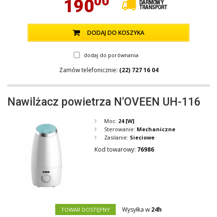
00
190
DODAJ DO KOSZYKA
dodaj do porównania
Zamów telefonicznie:
(22) 727 16 04
Nawilżacz powietrza N'OVEEN UH-116
Moc:
24
[W]
Sterowanie:
Mechaniczne
Zasilanie:
Sieciowe
Kod towarowy:
76986
Wysyłka w
24h
TOWAR DOSTĘPNY