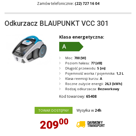
Zamów telefonicznie:
(22) 727 16 04
Odkurzacz BLAUPUNKT VCC 301
Klasa energetyczna:
A
Moc:
700
[W]
Poziom hałasu:
77
[dB]
Długość przewodu:
5
[m]
Pojemność worka / pojemnika:
1,2 L
Klasa reemisji kurzu:
A
Roczne zużycie energii:
26,3
[kWh]
Rodzaj odkurzacza:
Bezworkowy
Kod towarowy:
65408
Wysyłka w
24h
TOWAR DOSTĘPNY
00
209