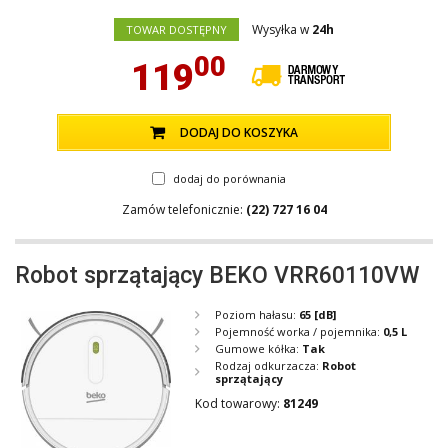
Wysyłka w
24h
TOWAR DOSTĘPNY
00
119
DODAJ DO KOSZYKA
dodaj do porównania
Zamów telefonicznie:
(22) 727 16 04
Robot sprzątający BEKO VRR60110VW
Poziom hałasu:
65
[dB]
Pojemność worka / pojemnika:
0,5 L
Gumowe kółka:
Tak
Rodzaj odkurzacza:
Robot
sprzątający
Kod towarowy:
81249