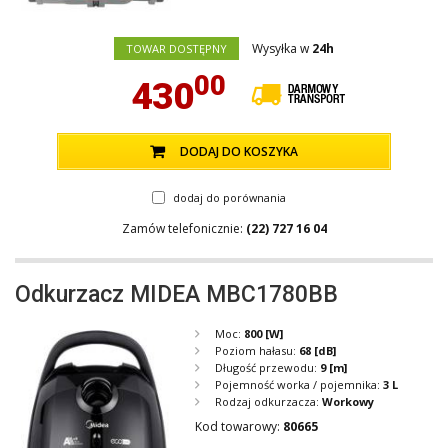
Wysyłka w
24h
TOWAR DOSTĘPNY
00
430
DODAJ DO KOSZYKA
dodaj do porównania
Zamów telefonicznie:
(22) 727 16 04
Odkurzacz MIDEA MBC1780BB
Moc:
800
[W]
Poziom hałasu:
68
[dB]
Długość przewodu:
9
[m]
Pojemność worka / pojemnika:
3 L
Rodzaj odkurzacza:
Workowy
Kod towarowy:
80665