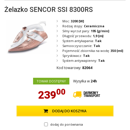
Żelazko SENCOR SSI 8300RS
Moc:
3200
[W]
Rodzaj stopy:
Ceramiczna
Silny wyrzut pary:
195
[g/min]
Długość przewodu:
1,9
[m]
System antykapania:
Tak
Samooczyszczanie:
Tak
Pojemność zbiornika na wodę:
350
[ml]
Spryskiwacz:
Tak
System antywapienny:
Tak
Kod towarowy:
82064
Wysyłka w
24h
TOWAR DOSTĘPNY
00
239
DODAJ DO KOSZYKA
dodaj do porównania