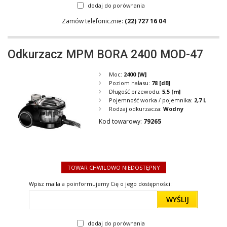
dodaj do porównania
Zamów telefonicznie:
(22) 727 16 04
Odkurzacz MPM BORA 2400 MOD-47
Moc:
2400
[W]
Poziom hałasu:
78
[dB]
Długość przewodu:
5,5
[m]
Pojemność worka / pojemnika:
2,7 L
Rodzaj odkurzacza:
Wodny
Kod towarowy:
79265
TOWAR CHWILOWO NIEDOSTĘPNY
Wpisz maila a poinformujemy Cię o jego dostępności:
WYŚLIJ
dodaj do porównania