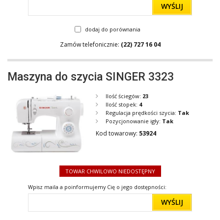
WYŚLIJ
dodaj do porównania
Zamów telefonicznie:
(22) 727 16 04
Maszyna do szycia SINGER 3323
Ilość ściegów:
23
Ilość stopek:
4
Regulacja prędkości szycia:
Tak
Pozycjonowanie igły:
Tak
Kod towarowy:
53924
TOWAR CHWILOWO NIEDOSTĘPNY
Wpisz maila a poinformujemy Cię o jego dostępności:
WYŚLIJ