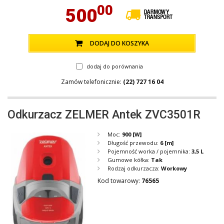
00
500
DODAJ DO KOSZYKA
dodaj do porównania
Zamów telefonicznie:
(22) 727 16 04
Odkurzacz ZELMER Antek ZVC3501R
Moc:
900
[W]
Długość przewodu:
6
[m]
Pojemność worka / pojemnika:
3,5 L
Gumowe kółka:
Tak
Rodzaj odkurzacza:
Workowy
Kod towarowy:
76565