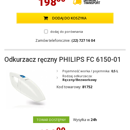
198
DODAJ DO KOSZYKA
dodaj do porównania
Zamów telefonicznie:
(22) 727 16 04
Odkurzacz ręczny PHILIPS FC 6150-01
Pojemność worka / pojemnika:
0,5 L
Rodzaj odkurzacza:
Ręczny/Bezworkowy
Kod towarowy:
81752
Wysyłka w
24h
TOWAR DOSTĘPNY