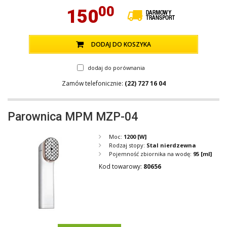
00
150
DODAJ DO KOSZYKA
dodaj do porównania
Zamów telefonicznie:
(22) 727 16 04
Parownica MPM MZP-04
Moc:
1200
[W]
Rodzaj stopy:
Stal nierdzewna
Pojemność zbiornika na wodę:
95
[ml]
Kod towarowy:
80656