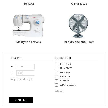
Żelazka
Odkurzacze
Maszyny do szycia
Inne drobne ADG - dom
CENA
[PLN]
PRODUCENCI
PHILIPS (48)
Od
ZELMER (43)
Do
TEFAL (29)
BOSCH (29)
znajdź produkty >
MPM (23)
ELECTROLUX (16)
więcej