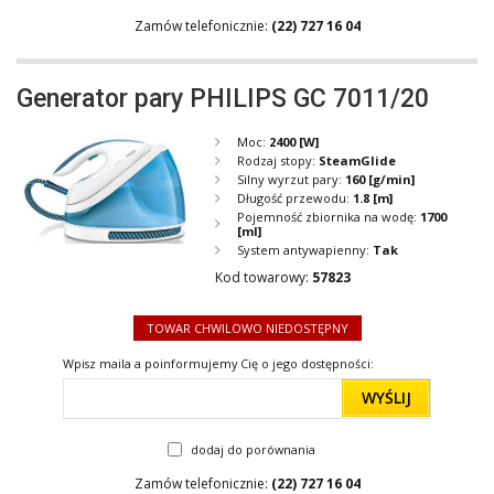
Zamów telefonicznie:
(22) 727 16 04
Generator pary PHILIPS GC 7011/20
Moc:
2400
[W]
Rodzaj stopy:
SteamGlide
Silny wyrzut pary:
160
[g/min]
Długość przewodu:
1.8
[m]
Pojemność zbiornika na wodę:
1700
[ml]
System antywapienny:
Tak
Kod towarowy:
57823
TOWAR CHWILOWO NIEDOSTĘPNY
Wpisz maila a poinformujemy Cię o jego dostępności:
WYŚLIJ
dodaj do porównania
Zamów telefonicznie:
(22) 727 16 04