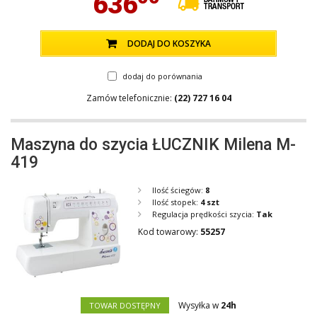
636
DODAJ DO KOSZYKA
dodaj do porównania
Zamów telefonicznie:
(22) 727 16 04
Maszyna do szycia ŁUCZNIK Milena M-
419
Ilość ściegów:
8
Ilość stopek:
4 szt
Regulacja prędkości szycia:
Tak
Kod towarowy:
55257
Wysyłka w
24h
TOWAR DOSTĘPNY