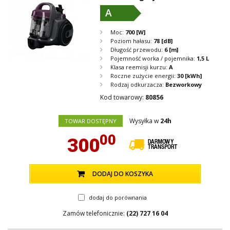
A
Moc:
700
[W]
Poziom hałasu:
78
[dB]
Długość przewodu:
6
[m]
Pojemność worka / pojemnika:
1,5 L
Klasa reemisji kurzu:
A
Roczne zużycie energii:
30
[kWh]
Rodzaj odkurzacza:
Bezworkowy
Kod towarowy:
80856
Wysyłka w
24h
TOWAR DOSTĘPNY
00
300
DODAJ DO KOSZYKA
dodaj do porównania
Zamów telefonicznie:
(22) 727 16 04