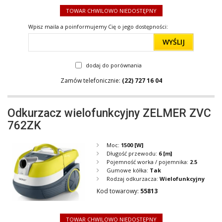
TOWAR CHWILOWO NIEDOSTĘPNY
Wpisz maila a poinformujemy Cię o jego dostępności:
WYŚLIJ
dodaj do porównania
Zamów telefonicznie:
(22) 727 16 04
Odkurzacz wielofunkcyjny ZELMER ZVC
762ZK
Moc:
1500
[W]
Długość przewodu:
6
[m]
Pojemność worka / pojemnika:
2.5
Gumowe kółka:
Tak
Rodzaj odkurzacza:
Wielofunkcyjny
Kod towarowy:
55813
TOWAR CHWILOWO NIEDOSTĘPNY