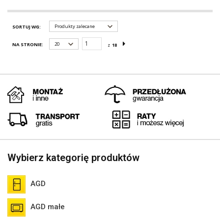
Produkty zalecane
SORTUJ WG:
20
NA STRONIE:
z
18
Wybierz kategorię produktów
AGD
AGD małe