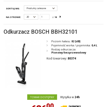
Produkty zalecane
SORTUJ WG:
20
NA STRONIE:
z
18
Odkurzacz BOSCH BBH32101
Poziom hałasu:
82
[dB]
Pojemność worka / pojemnika:
0,4 L
Rodzaj odkurzacza:
Pionowy/bezprzewodowy
Kod towarowy:
80374
Wysyłka w
24h
TOWAR DOSTĘPNY
00