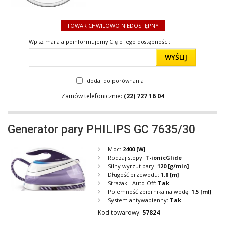
TOWAR CHWILOWO NIEDOSTĘPNY
Wpisz maila a poinformujemy Cię o jego dostępności:
WYŚLIJ
dodaj do porównania
Zamów telefonicznie:
(22) 727 16 04
Generator pary PHILIPS GC 7635/30
Moc:
2400
[W]
Rodzaj stopy:
T-ionicGlide
Silny wyrzut pary:
120
[g/min]
Długość przewodu:
1.8
[m]
Strażak - Auto-Off:
Tak
Pojemność zbiornika na wodę:
1.5
[ml]
System antywapienny:
Tak
Kod towarowy:
57824