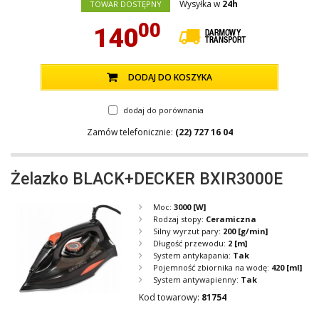
Wysyłka w
24h
TOWAR DOSTĘPNY
00
140
DODAJ DO KOSZYKA
dodaj do porównania
Zamów telefonicznie:
(22) 727 16 04
Żelazko BLACK+DECKER BXIR3000E
Moc:
3000
[W]
Rodzaj stopy:
Ceramiczna
Silny wyrzut pary:
200
[g/min]
Długość przewodu:
2
[m]
System antykapania:
Tak
Pojemność zbiornika na wodę:
420
[ml]
System antywapienny:
Tak
Kod towarowy:
81754