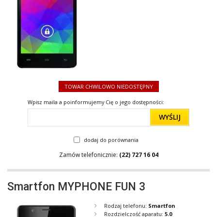
TOWAR CHWILOWO NIEDOSTĘPNY
Wpisz maila a poinformujemy Cię o jego dostępności:
WYŚLIJ
dodaj do porównania
Zamów telefonicznie:
(22) 727 16 04
Smartfon MYPHONE FUN 3
Rodzaj telefonu:
Smartfon
Rozdzielczość aparatu:
5.0