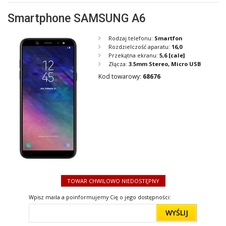
Smartphone SAMSUNG A6
Rodzaj telefonu:
Smartfon
Rozdzielczość aparatu:
16,0
Przekątna ekranu:
5,6
[cale]
Złącza:
3.5mm Stereo, Micro USB
Kod towarowy:
68676
TOWAR CHWILOWO NIEDOSTĘPNY
Wpisz maila a poinformujemy Cię o jego dostępności:
WYŚLIJ