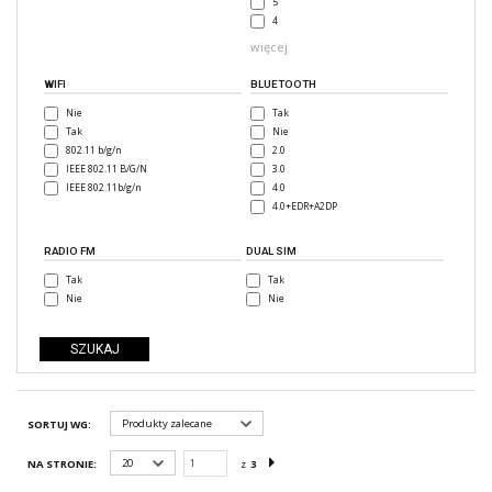
5
4
więcej
WIFI
BLUETOOTH
Nie
Tak
Tak
Nie
802.11 b/g/n
2.0
IEEE 802.11 B/G/N
3.0
IEEE 802.11b/g/n
4.0
4.0+EDR+A2DP
RADIO FM
DUAL SIM
Tak
Tak
Nie
Nie
Produkty zalecane
SORTUJ WG:
20
NA STRONIE:
z
3