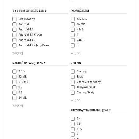
SYSTEM OPERACYJNY
PAMIĘĆ RAM
Dedykowany
512 MB
Android
16 MB
Android 4.4
4 MB
Android 4.4 KitKat
1
Android 4.4.2
24MB
Android 4.2.2 Jelly Bean
3
więcej
więcej
PAMIĘĆ WEWNĘTRZNA
KOLOR
4 GB
Czarny
32 MB
Biały
512 MB
Czarny / czerwony
0.2
Biały/niebieski
0.5
Czarny / biały
24 MB
więcej
więcej
PRZEKĄTNA EKRANU
[CALE]
2.4
1.8
1.77
2