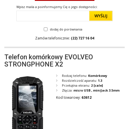
Wpisz maila a poinformujemy Cię o jego dostępności:
WYŚLIJ
dodaj do porównania
Zamów telefonicznie:
(22) 727 16 04
Telefon komórkowy EVOLVEO
STRONGPHONE X2
Rodzaj telefonu:
Komórkowy
Rozdzielczość aparatu:
1.3
Przekątna ekranu:
2
[cale]
Złącza:
micro USB , miniJack 3.5mm
Kod towarowy:
63612