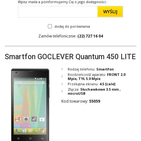
Wpisz maila a poinformujemy Cię o jego dostępności:
WYŚLIJ
dodaj do porównania
Zamów telefonicznie:
(22) 727 16 04
Smartfon GOCLEVER Quantum 450 LITE
Rodzaj telefonu:
Smartfon
Rozdzielczość aparatu:
FRONT 2.0
Mpix, TYŁ 5.0 Mpix
Przekątna ekranu:
4.5
[cale]
Złącza:
Słuchawkowe 3.5 mm ,
microUSB
Kod towarowy:
55059