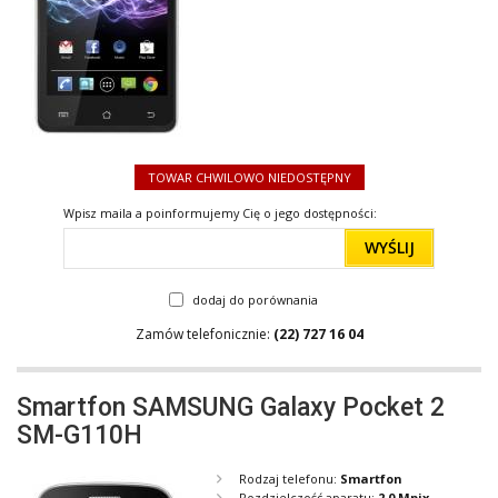
TOWAR CHWILOWO NIEDOSTĘPNY
Wpisz maila a poinformujemy Cię o jego dostępności:
WYŚLIJ
dodaj do porównania
Zamów telefonicznie:
(22) 727 16 04
Smartfon SAMSUNG Galaxy Pocket 2
SM-G110H
Rodzaj telefonu:
Smartfon
Rozdzielczość aparatu:
2.0 Mpix