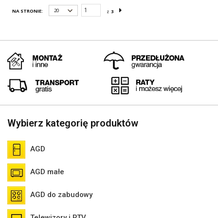
20
NA STRONIE:
z
3
Wybierz kategorię produktów
AGD
AGD małe
AGD do zabudowy
Telewizory i RTV