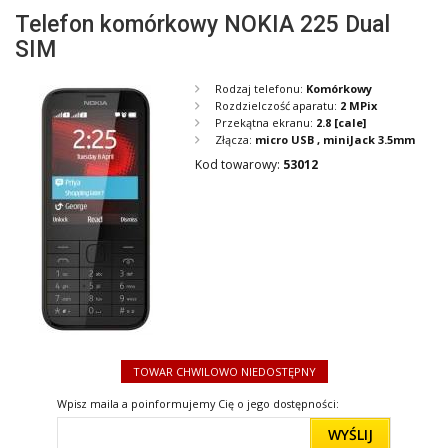
Telefon komórkowy NOKIA 225 Dual
SIM
Rodzaj telefonu:
Komórkowy
Rozdzielczość aparatu:
2 MPix
Przekątna ekranu:
2.8
[cale]
Złącza:
micro USB , miniJack 3.5mm
Kod towarowy:
53012
TOWAR CHWILOWO NIEDOSTĘPNY
Wpisz maila a poinformujemy Cię o jego dostępności:
WYŚLIJ