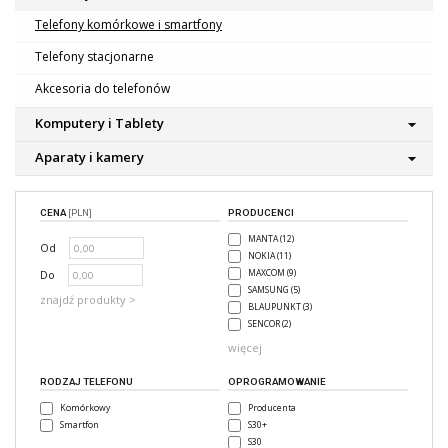
Telefony komórkowe i smartfony
Telefony stacjonarne
Akcesoria do telefonów
Komputery i Tablety
Aparaty i kamery
CENA
[PLN]
PRODUCENCI
MANTA (12)
Od
NOKIA (11)
Do
MAXCOM (9)
SAMSUNG (5)
znajdź produkty >
BLAUPUNKT (3)
SENCOR (2)
więcej
RODZAJ TELEFONU
OPROGRAMOWANIE
Komórkowy
Producenta
Smartfon
S30+
S30