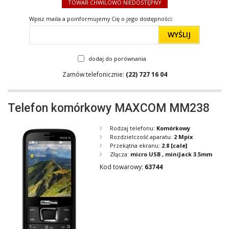
TOWAR CHWILOWO NIEDOSTĘPNY
Wpisz maila a poinformujemy Cię o jego dostępności:
WYŚLIJ
dodaj do porównania
Zamów telefonicznie:
(22) 727 16 04
Telefon komórkowy MAXCOM MM238
Rodzaj telefonu:
Komórkowy
Rozdzielczość aparatu:
2 Mpix
Przekątna ekranu:
2.8
[cale]
Złącza:
micro USB , miniJack 3.5mm
Kod towarowy:
63744