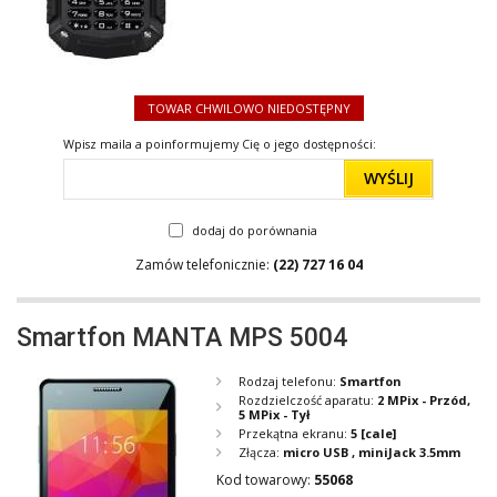
TOWAR CHWILOWO NIEDOSTĘPNY
Wpisz maila a poinformujemy Cię o jego dostępności:
WYŚLIJ
dodaj do porównania
Zamów telefonicznie:
(22) 727 16 04
Smartfon MANTA MPS 5004
Rodzaj telefonu:
Smartfon
Rozdzielczość aparatu:
2 MPix - Przód,
5 MPix - Tył
Przekątna ekranu:
5
[cale]
Złącza:
micro USB , miniJack 3.5mm
Kod towarowy:
55068