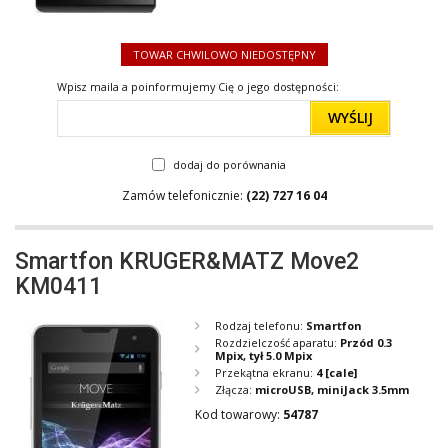
TOWAR CHWILOWO NIEDOSTĘPNY
Wpisz maila a poinformujemy Cię o jego dostępności:
WYŚLIJ
dodaj do porównania
Zamów telefonicznie:
(22) 727 16 04
Smartfon KRUGER&MATZ Move2
KM0411
Rodzaj telefonu:
Smartfon
Rozdzielczość aparatu:
Przód 0.3
Mpix, tył 5.0 Mpix
Przekątna ekranu:
4
[cale]
Złącza:
microUSB, miniJack 3.5mm
Kod towarowy:
54787