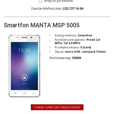
dodaj do porównania
Zamów telefonicznie:
(22) 727 16 04
Smartfon MANTA MSP 5005
Rodzaj telefonu:
Smartfon
Rozdzielczość aparatu:
Przód 2,0
MPix, Tył 2,0 MPix
Przekątna ekranu:
5
[cale]
Złącza:
micro USB , miniJack 3.5mm
Kod towarowy:
55069
TOWAR CHWILOWO NIEDOSTĘPNY