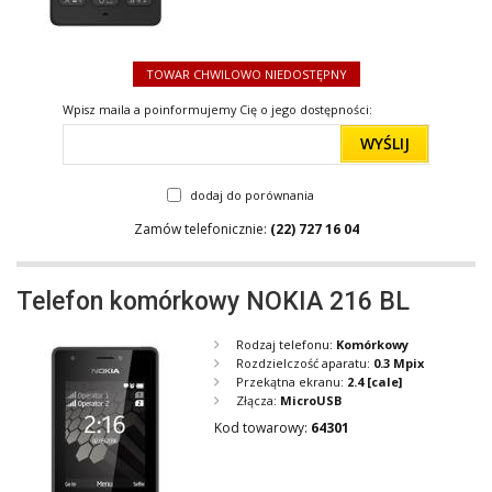
TOWAR CHWILOWO NIEDOSTĘPNY
Wpisz maila a poinformujemy Cię o jego dostępności:
WYŚLIJ
dodaj do porównania
Zamów telefonicznie:
(22) 727 16 04
Telefon komórkowy NOKIA 216 BL
Rodzaj telefonu:
Komórkowy
Rozdzielczość aparatu:
0.3 Mpix
Przekątna ekranu:
2.4
[cale]
Złącza:
MicroUSB
Kod towarowy:
64301