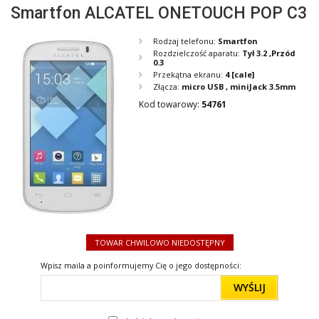
Smartfon ALCATEL ONETOUCH POP C3
Rodzaj telefonu:
Smartfon
Rozdzielczość aparatu:
Tył 3.2 ,Przód
0.3
Przekątna ekranu:
4
[cale]
Złącza:
micro USB , miniJack 3.5mm
Kod towarowy:
54761
TOWAR CHWILOWO NIEDOSTĘPNY
Wpisz maila a poinformujemy Cię o jego dostępności:
WYŚLIJ