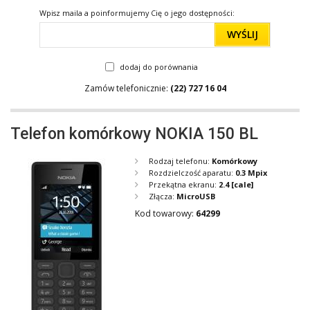
Wpisz maila a poinformujemy Cię o jego dostępności:
WYŚLIJ
dodaj do porównania
Zamów telefonicznie:
(22) 727 16 04
Telefon komórkowy NOKIA 150 BL
Rodzaj telefonu:
Komórkowy
Rozdzielczość aparatu:
0.3 Mpix
Przekątna ekranu:
2.4
[cale]
Złącza:
MicroUSB
Kod towarowy:
64299