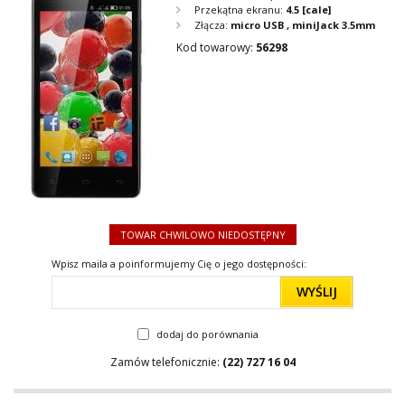
Przekątna ekranu:
4.5
[cale]
Złącza:
micro USB , miniJack 3.5mm
Kod towarowy:
56298
TOWAR CHWILOWO NIEDOSTĘPNY
Wpisz maila a poinformujemy Cię o jego dostępności:
WYŚLIJ
dodaj do porównania
Zamów telefonicznie:
(22) 727 16 04