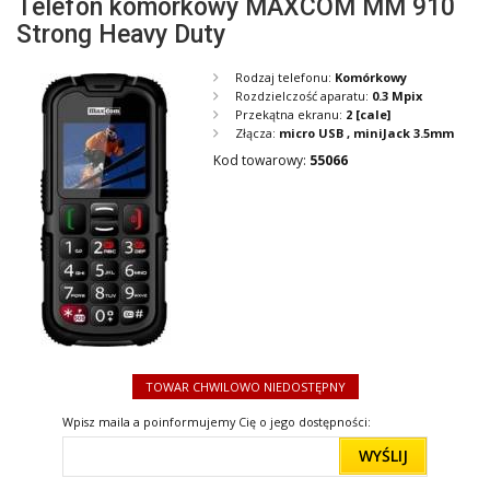
Telefon komórkowy MAXCOM MM 910
Strong Heavy Duty
Rodzaj telefonu:
Komórkowy
Rozdzielczość aparatu:
0.3 Mpix
Przekątna ekranu:
2
[cale]
Złącza:
micro USB , miniJack 3.5mm
Kod towarowy:
55066
TOWAR CHWILOWO NIEDOSTĘPNY
Wpisz maila a poinformujemy Cię o jego dostępności:
WYŚLIJ