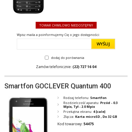
TOWAR CHWILOWO NIEDOSTĘPNY
Wpisz maila a poinformujemy Cię o jego dostępności:
WYŚLIJ
dodaj do porównania
Zamów telefonicznie:
(22) 727 16 04
Smartfon GOCLEVER Quantum 400
Rodzaj telefonu:
Smartfon
Rozdzielczość aparatu:
Przód - 0.3
Mpix, Tył - 2.0 Mpix
Przekątna ekranu:
4
[cale]
Złącza:
Karta microSD , Do 32 GB
Kod towarowy:
54475