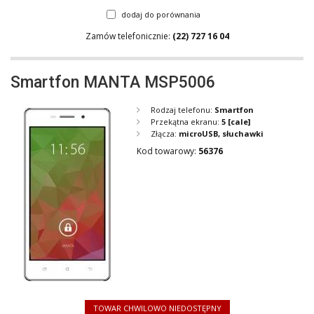
dodaj do porównania
Zamów telefonicznie:
(22) 727 16 04
Smartfon MANTA MSP5006
Rodzaj telefonu:
Smartfon
Przekątna ekranu:
5
[cale]
Złącza:
microUSB, słuchawki
Kod towarowy:
56376
TOWAR CHWILOWO NIEDOSTĘPNY