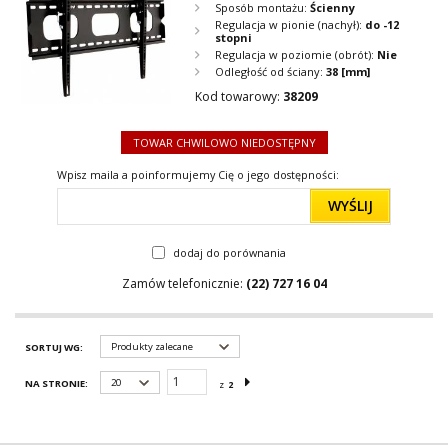
Sposób montażu:
Ścienny
Regulacja w pionie (nachył):
do -12
stopni
Regulacja w poziomie (obrót):
Nie
Odległość od ściany:
38
[mm]
Kod towarowy:
38209
TOWAR CHWILOWO NIEDOSTĘPNY
Wpisz maila a poinformujemy Cię o jego dostępności:
WYŚLIJ
dodaj do porównania
Zamów telefonicznie:
(22) 727 16 04
Produkty zalecane
SORTUJ WG:
20
NA STRONIE:
z
2