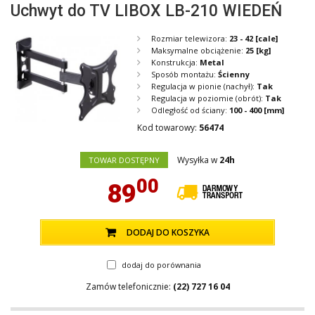
Uchwyt do TV LIBOX LB-210 WIEDEŃ
Rozmiar telewizora:
23 - 42
[cale]
Maksymalne obciążenie:
25
[kg]
Konstrukcja:
Metal
Sposób montażu:
Ścienny
Regulacja w pionie (nachył):
Tak
Regulacja w poziomie (obrót):
Tak
Odległość od ściany:
100 - 400
[mm]
Kod towarowy:
56474
Wysyłka w
24h
TOWAR DOSTĘPNY
00
89
DODAJ DO KOSZYKA
dodaj do porównania
Zamów telefonicznie:
(22) 727 16 04