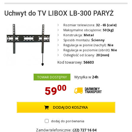
Uchwyt do TV LIBOX LB-300 PARYŻ
Rozmiar telewizora:
32 - 65
[cale]
Maksymalne obciążenie:
50
[kg]
Konstrukcja:
Metal
Sposób montażu:
Ścienny
Regulacja w pionie (nachył):
Nie
Regulacja w poziomie (obrót):
Nie
Odległość od ściany:
20
[mm]
Kod towarowy:
56603
Wysyłka w
24h
TOWAR DOSTĘPNY
00
59
DODAJ DO KOSZYKA
dodaj do porównania
Zamów telefonicznie:
(22) 727 16 04