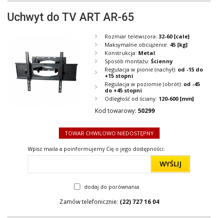
Uchwyt do TV ART AR-65
Rozmiar telewizora:
32-60
[cale]
Maksymalne obciążenie:
45
[kg]
Konstrukcja:
Metal
Sposób montażu:
Ścienny
Regulacja w pionie (nachył):
od -15 do
+15 stopni
Regulacja w poziomie (obrót):
od -45
do +45 stopni
Odległość od ściany:
120-600
[mm]
Kod towarowy:
50299
TOWAR CHWILOWO NIEDOSTĘPNY
Wpisz maila a poinformujemy Cię o jego dostępności:
WYŚLIJ
dodaj do porównania
Zamów telefonicznie:
(22) 727 16 04