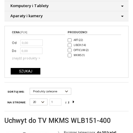
Komputery i Tablety
Aparaty i kamery
CENA
[PLN]
PRODUCENCI
ART (22)
Od
LIBOX (14)
Do
OPTICUM (2)
MKMS (1)
znajdź produkty >
Produkty zalecane
SORTUJ WG:
20
NA STRONIE:
z
2
Uchwyt do TV MKMS WLB151-400
Rozmiar telewizora:
do 50
[cale]