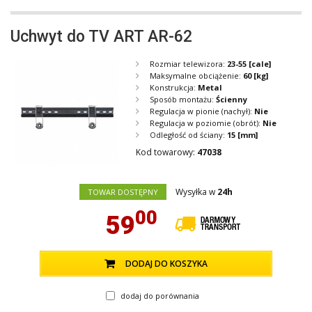
Uchwyt do TV ART AR-62
Rozmiar telewizora:
23-55
[cale]
Maksymalne obciążenie:
60
[kg]
Konstrukcja:
Metal
Sposób montażu:
Ścienny
Regulacja w pionie (nachył):
Nie
Regulacja w poziomie (obrót):
Nie
Odległość od ściany:
15
[mm]
Kod towarowy:
47038
Wysyłka w
24h
TOWAR DOSTĘPNY
00
59
DODAJ DO KOSZYKA
dodaj do porównania