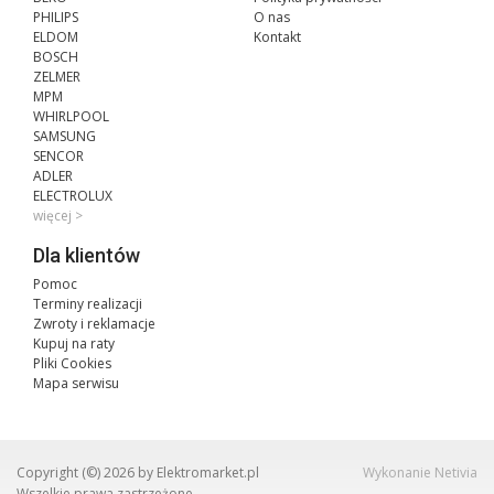
PHILIPS
O nas
ELDOM
Kontakt
BOSCH
ZELMER
MPM
WHIRLPOOL
SAMSUNG
SENCOR
ADLER
ELECTROLUX
więcej >
Dla klientów
Pomoc
Terminy realizacji
Zwroty i reklamacje
Kupuj na raty
Pliki Cookies
Mapa serwisu
Copyright (©) 2026 by Elektromarket.pl
Wykonanie
Netivia
Wszelkie prawa zastrzeżone.