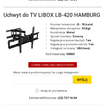
Uchwyt do TV LIBOX LB-420 HAMBURG
Rozmiar telewizora:
23 - 70
[cale]
Maksymalne obciążenie:
50
[kg]
Konstrukcja:
Metal
Sposób montażu:
Ścienny
Regulacja w pionie (nachył):
Tak
Regulacja w poziomie (obrót):
Tak
Odległość od ściany:
1050
[mm]
Kod towarowy:
59003
TOWAR CHWILOWO NIEDOSTĘPNY
Wpisz maila a poinformujemy Cię o jego dostępności:
WYŚLIJ
dodaj do porównania
Zamów telefonicznie:
(22) 727 16 04