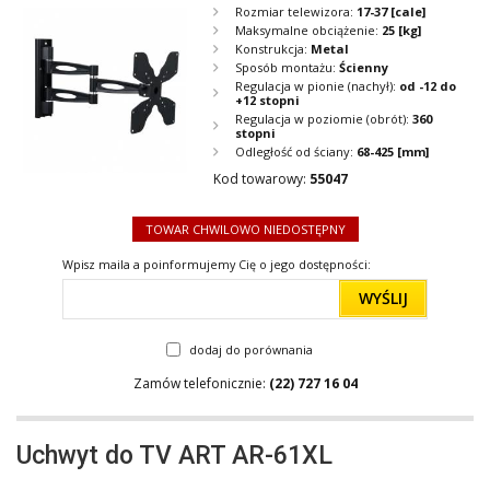
Rozmiar telewizora:
17-37
[cale]
Maksymalne obciążenie:
25
[kg]
Konstrukcja:
Metal
Sposób montażu:
Ścienny
Regulacja w pionie (nachył):
od -12 do
+12 stopni
Regulacja w poziomie (obrót):
360
stopni
Odległość od ściany:
68-425
[mm]
Kod towarowy:
55047
TOWAR CHWILOWO NIEDOSTĘPNY
Wpisz maila a poinformujemy Cię o jego dostępności:
WYŚLIJ
dodaj do porównania
Zamów telefonicznie:
(22) 727 16 04
Uchwyt do TV ART AR-61XL