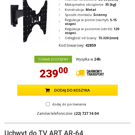
Maksymalne obciążenie:
35
[kg]
Konstrukcja:
Metal
Sposób montażu:
Ścienny
Regulacja w pionie (nachył):
5-15
stopni
Regulacja w poziomie (obrót):
120
stopni.
Odległość od ściany:
72-320
[mm]
Kod towarowy:
42859
Wysyłka w
24h
TOWAR DOSTĘPNY
00
239
DODAJ DO KOSZYKA
dodaj do porównania
Zamów telefonicznie:
(22) 727 16 04
Uchwyt do TV ART AR-64