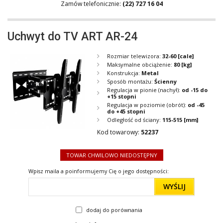
Zamów telefonicznie:
(22) 727 16 04
Uchwyt do TV ART AR-24
Rozmiar telewizora:
32-60
[cale]
Maksymalne obciążenie:
80
[kg]
Konstrukcja:
Metal
Sposób montażu:
Ścienny
Regulacja w pionie (nachył):
od -15 do
+15 stopni
Regulacja w poziomie (obrót):
od -45
do +45 stopni
Odległość od ściany:
115-515
[mm]
Kod towarowy:
52237
TOWAR CHWILOWO NIEDOSTĘPNY
Wpisz maila a poinformujemy Cię o jego dostępności:
WYŚLIJ
dodaj do porównania