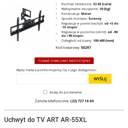
Rozmiar telewizora:
32-63
[cale]
Maksymalne obciążenie:
30
[kg]
Konstrukcja:
Metal
Sposób montażu:
Ścienny
Regulacja w pionie (nachył):
od +5 do
-15 stopni
Regulacja w poziomie (obrót):
od -90
do +90 stopni
Odległość od ściany:
100-400
[mm]
Kod towarowy:
50297
TOWAR CHWILOWO NIEDOSTĘPNY
Wpisz maila a poinformujemy Cię o jego dostępności:
WYŚLIJ
dodaj do porównania
Zamów telefonicznie:
(22) 727 16 04
Uchwyt do TV ART AR-55XL