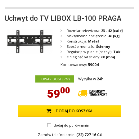
Uchwyt do TV LIBOX LB-100 PRAGA
Rozmiar telewizora:
23 - 42
[cale]
Maksymalne obciążenie:
40
[kg]
Konstrukcja:
Metal
Sposób montażu:
Ścienny
Regulacja w pionie (nachył):
Tak
Odległość od ściany:
60
[mm]
Kod towarowy:
59004
Wysyłka w
24h
TOWAR DOSTĘPNY
00
59
DODAJ DO KOSZYKA
dodaj do porównania
Zamów telefonicznie:
(22) 727 16 04