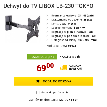
Uchwyt do TV LIBOX LB-230 TOKYO
Rozmiar telewizora:
23 - 42
[cale]
Maksymalne obciążenie:
25
[kg]
Konstrukcja:
Metal
Sposób montażu:
Ścienny
Regulacja w pionie (nachył):
Tak
Regulacja w poziomie (obrót):
Tak
Odległość od ściany:
100 - 400
[mm]
Kod towarowy:
56473
Wysyłka w
24h
TOWAR DOSTĘPNY
00
69
DODAJ DO KOSZYKA
dodaj do porównania
Zamów telefonicznie:
(22) 727 16 04