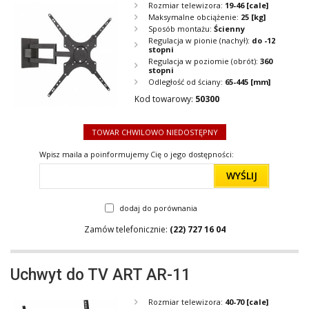
Rozmiar telewizora:
19-46
[cale]
Maksymalne obciążenie:
25
[kg]
Sposób montażu:
Ścienny
Regulacja w pionie (nachył):
do -12
stopni
Regulacja w poziomie (obrót):
360
stopni
Odległość od ściany:
65-445
[mm]
Kod towarowy:
50300
TOWAR CHWILOWO NIEDOSTĘPNY
Wpisz maila a poinformujemy Cię o jego dostępności:
WYŚLIJ
dodaj do porównania
Zamów telefonicznie:
(22) 727 16 04
Uchwyt do TV ART AR-11
Rozmiar telewizora:
40-70
[cale]