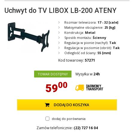
Uchwyt do TV LIBOX LB-200 ATENY
Rozmiar telewizora:
17 - 32
[cale]
Maksymalne obciążenie:
25
[kg]
Konstrukcja:
Metal
Sposób montażu:
Ścienny
Regulacja w pionie (nachył):
Tak
Regulacja w poziomie (obrót):
Tak
Odległość od ściany:
55
[mm]
Kod towarowy:
57271
Wysyłka w
24h
TOWAR DOSTĘPNY
00
59
DODAJ DO KOSZYKA
dodaj do porównania
Zamów telefonicznie:
(22) 727 16 04