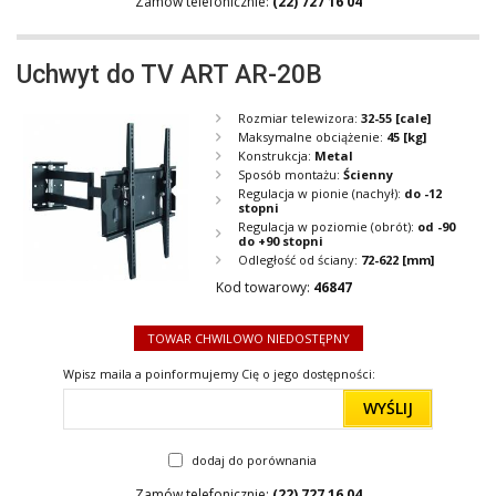
Zamów telefonicznie:
(22) 727 16 04
Uchwyt do TV ART AR-20B
Rozmiar telewizora:
32-55
[cale]
Maksymalne obciążenie:
45
[kg]
Konstrukcja:
Metal
Sposób montażu:
Ścienny
Regulacja w pionie (nachył):
do -12
stopni
Regulacja w poziomie (obrót):
od -90
do +90 stopni
Odległość od ściany:
72-622
[mm]
Kod towarowy:
46847
TOWAR CHWILOWO NIEDOSTĘPNY
Wpisz maila a poinformujemy Cię o jego dostępności:
WYŚLIJ
dodaj do porównania
Zamów telefonicznie:
(22) 727 16 04