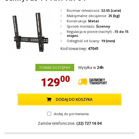
Rozmiar telewizora:
32-55
[cale]
Maksymalne obciążenie:
25
[kg]
Konstrukcja:
Metal
Sposób montażu:
Ścienny
Regulacja w pionie (nachył):
-15 do 15
stopni
Odległość od ściany:
19
[mm]
Kod towarowy:
47041
Wysyłka w
24h
TOWAR DOSTĘPNY
00
129
DODAJ DO KOSZYKA
dodaj do porównania
Zamów telefonicznie:
(22) 727 16 04