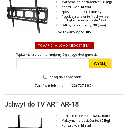
Maksymalne obciążenie:
100
[kg]
Konstrukcja:
Metal
Sposób montażu:
Ścienny
Regulacja w pionie (nachył):
do
pochylenie ekranu do 12 stopni
Odległość od ściany:
38
[mm]
Kod towarowy:
51385
TOWAR CHWILOWO NIEDOSTĘPNY
Wpisz maila a poinformujemy Cię o jego dostępności:
WYŚLIJ
dodaj do porównania
Zamów telefonicznie:
(22) 727 16 04
Uchwyt do TV ART AR-18
Rozmiar telewizora:
32-60
[cale]
Maksymalne obciążenie:
60
[kg]
Konstrukcja:
Metal