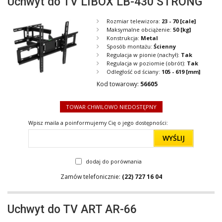
Uchwyt do TV LIBOX LB-430 STRONG
Rozmiar telewizora:
23 - 70
[cale]
Maksymalne obciążenie:
50
[kg]
Konstrukcja:
Metal
Sposób montażu:
Ścienny
Regulacja w pionie (nachył):
Tak
Regulacja w poziomie (obrót):
Tak
Odległość od ściany:
105 - 619
[mm]
Kod towarowy:
56605
TOWAR CHWILOWO NIEDOSTĘPNY
Wpisz maila a poinformujemy Cię o jego dostępności:
WYŚLIJ
dodaj do porównania
Zamów telefonicznie:
(22) 727 16 04
Uchwyt do TV ART AR-66