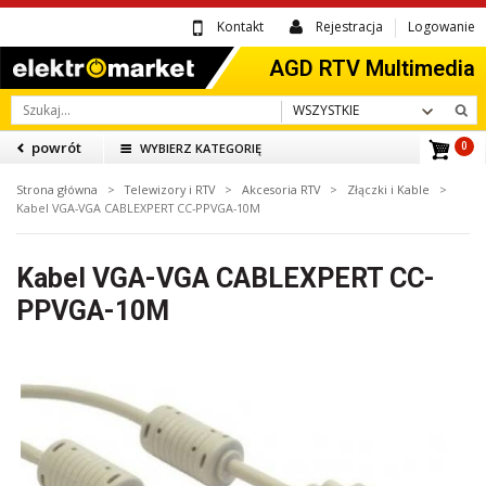
Kontakt
Rejestracja
Logowanie
WSZYSTKIE
powrót
WYBIERZ KATEGORIĘ
0
Strona główna
>
Telewizory i RTV
>
Akcesoria RTV
>
Złączki i Kable
>
Kabel VGA-VGA CABLEXPERT CC-PPVGA-10M
Kabel VGA-VGA CABLEXPERT CC-
PPVGA-10M