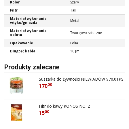
Kolor
Szary
Filtr
Tak
Materiał wykonania
Metal
wtyku/gniazda
Materiał wykonania
Tworzywo sztuczne
oplotu
Opakowanie
Folia
Długość kabla
10 [m]
Produkty zalecane
Suszarka do żywności NIEWIADÓW 970.01PS
00
170
Filtr do kawy KONOS NO. 2
00
15