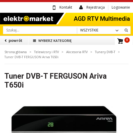
Kontakt
Rejestracja
Logowanie
WSZYSTKIE
powrót
WYBIERZ KATEGORIĘ
0
Strona główna
>
Telewizory i RTV
>
Akcesoria RTV
>
Tunery DVB-T
>
Tuner DVB-T FERGUSON Ariva T650i
Tuner DVB-T FERGUSON Ariva
T650i