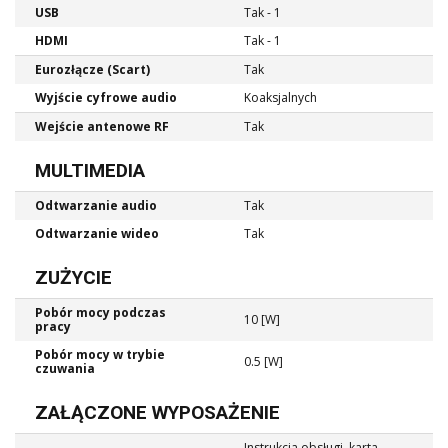
USB
Tak - 1
HDMI
Tak - 1
Eurozłącze (Scart)
Tak
Wyjście cyfrowe audio
Koaksjalnych
Wejście antenowe RF
Tak
MULTIMEDIA
Odtwarzanie audio
Tak
Odtwarzanie wideo
Tak
ZUŻYCIE
Pobór mocy podczas
10 [W]
pracy
Pobór mocy w trybie
0.5 [W]
czuwania
ZAŁĄCZONE WYPOSAŻENIE
Instrukcja obsługi, karta