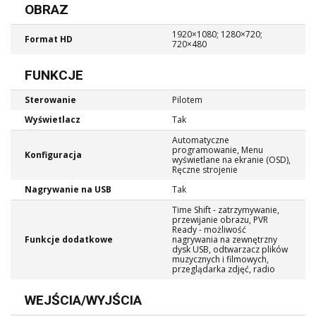
OBRAZ
1920×1080; 1280×720;
Format HD
720×480
FUNKCJE
Sterowanie
Pilotem
Wyświetlacz
Tak
Automatyczne
programowanie, Menu
Konfiguracja
wyświetlane na ekranie (OSD),
Ręczne strojenie
Nagrywanie na USB
Tak
Time Shift - zatrzymywanie,
przewijanie obrazu, PVR
Ready - możliwość
Funkcje dodatkowe
nagrywania na zewnętrzny
dysk USB, odtwarzacz plików
muzycznych i filmowych,
przeglądarka zdjęć, radio
WEJŚCIA/WYJŚCIA