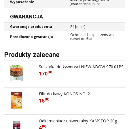
Wyposażenie
gwarancyjna, pilot
GWARANCJA
Gwarancja producenta
24 [m-ce]
Ochrona i bezpieczeństwo
Przedłużona gwarancja
nawet do 5lat
Produkty zalecane
Suszarka do żywności NIEWIADÓW 970.01PS
00
170
Filtr do kawy KONOS NO. 2
00
15
Odkamieniacz uniwersalny KAMSTOP 20g
90
4