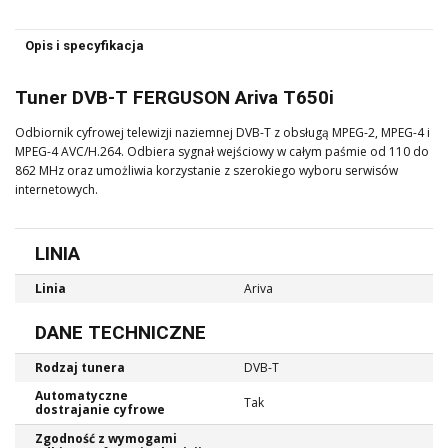
Opis i specyfikacja
Tuner DVB-T FERGUSON Ariva T650i
Odbiornik cyfrowej telewizji naziemnej DVB-T z obsługą MPEG-2, MPEG-4 i
MPEG-4 AVC/H.264. Odbiera sygnał wejściowy w całym paśmie od 110 do
862 MHz oraz umożliwia korzystanie z szerokiego wyboru serwisów
internetowych.
LINIA
Linia
Ariva
DANE TECHNICZNE
Rodzaj tunera
DVB-T
Automatyczne
Tak
dostrajanie cyfrowe
Zgodność z wymogami