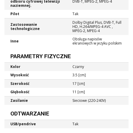
odbioru cyfrowej telewizji
DVB-T, MPEG-2, MPEG-4
naziemnej.
Pilot
Tak
Dolby Digital Plus, DVB-T, Full
Zastosowanie
HD, H.264/MPEG-4 AVC ,
technologiczne
MPEG-2, MPEG-4
Obsluga napisów
Inne
ekranowych w jezyku polskim
PARAMETRY FIZYCZNE
Kolor
Czarny
Wysokość
3.5 [cm]
Szerokość
17 [cm]
Głębokość
11 [cm]
Zasilanie
Sieciowe (220-240V)
ODTWARZANIE
USB/pendrive
Tak